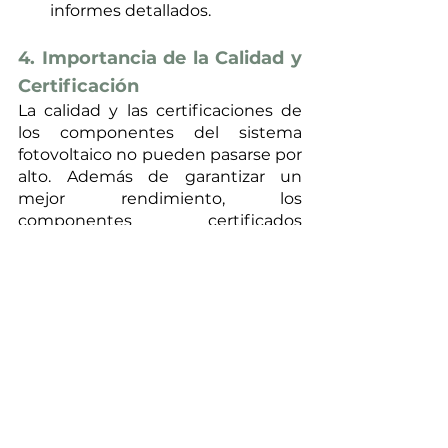
informes detallados.
4. Importancia de la Calidad y 
Certificación
La calidad y las certificaciones de 
los componentes del sistema 
fotovoltaico no pueden pasarse por 
alto. Además de garantizar un 
mejor rendimiento, los 
componentes certificados 
aumentan la confiabilidad del 
sistema y protegen la inversión a lo 
largo del tiempo. Con la selección 
adecuada, podrá aprovechar todos 
los beneficios de la energía solar, 
generando ahorros y 
contribuyendo a un futuro más 
sostenible.